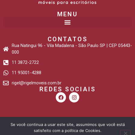
MENU
CONTATOS
Rua Natingui 96 - Vila Madalena - São Paulo SP | CEP 05443-
000
11 3872-2722
11 95001-4288
rigel@rigelmoveis.com.br
REDES SOCIAIS
Desenvolvido por: Sites e Lojas Virtuais
Se você continua a usar este site, assumimos que você está
satisfeito com a política de Cookies.