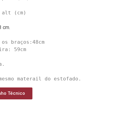
alt (cm)

3 cm.
 os braços:48cm

ra: 59cm

.

mesmo materail do estofado.
nho Técnico