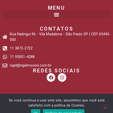
MENU
CONTATOS
Rua Natingui 96 - Vila Madalena - São Paulo SP | CEP 05443-
000
11 3872-2722
11 95001-4288
rigel@rigelmoveis.com.br
REDES SOCIAIS
Desenvolvido por: Sites e Lojas Virtuais
Se você continua a usar este site, assumimos que você está
satisfeito com a política de Cookies.
Ok
Política de privacidade