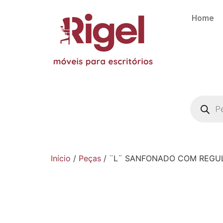
Home
Início
/
Peças
/ ¨L¨ SANFONADO COM REGU